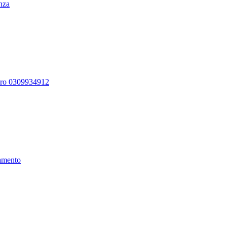
enza
ero 0309934912
amento