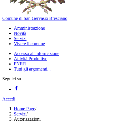
Comune di San Gervasio Bresciano
Amministrazione
Novità
Servizi
Vivere il comune
Accesso all'informazione
Attività Produttive
PNRR
Tutti gli argomenti...
Seguici su
Accedi
Home Page
/
Servizi
/
Autorizzazioni