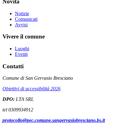
Novità
Notizie
Comunicati
Avvisi
Vivere il comune
Luoghi
Eventi
Contatti
Comune di San Gervasio Bresciano
Obiettivi di accessibilità 2026
DPO:
LTA SRL
tel 0309934912
protocollo@pec.comune.sangervasiobresciano.bs.it