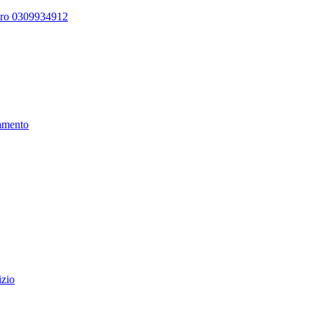
ero 0309934912
amento
izio